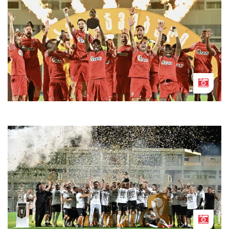
დილა საქართველოს სუპერთასის
გამარჯვებულია
ტორპედო სლავა მეტრეველის სახელობის
სუპერთასის გამარჯვებულია