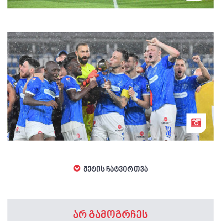
დინამო თბილისი სლავა მეტრეველის
სახელობის სუპერთასის გამარჯვებულია
მეტის ჩატვირთვა
არ გამოგრჩეს