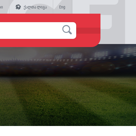
სი
ქალთა ლიგა
Eng