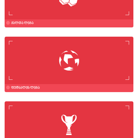
ქალთა ლიგა
ფუტსალის ლიგა