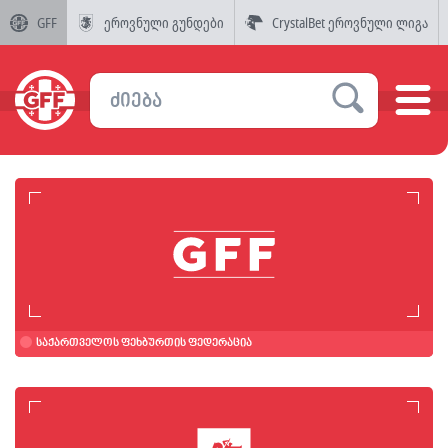
GFF
ეროვნული გუნდები
CrystalBet ეროვნული ლიგა
საქართველოს ფეხბურთის ფედერაცია