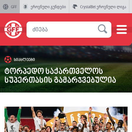
GFF
ეროვნული გუნდები
CrystalBet ეროვნული ლიგა
სიახლეები
ტორპედო საქართველოს
სუპერთასის გამარჯვებულია