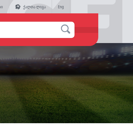
სი
ქალთა ლიგა
Eng