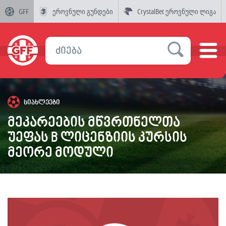
GFF
ეროვნული გუნდები
CrystalBet ეროვნული ლიგა
სიახლეები
მეკარეების მწვრთნელთა
უეფას B ლიცენზიის კურსის
მეორე მოდული