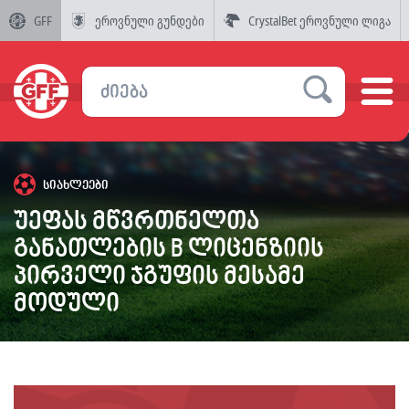
GFF
ეროვნული გუნდები
CrystalBet ეროვნული ლიგა
სიახლეები
უეფას მწვრთნელთა
განათლების B ლიცენზიის
პირველი ჯგუფის მესამე
მოდული