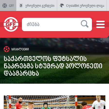
GFF
ეროვნული გუნდები
CrystalBet ეროვნული ლიგა
სიახლეები
საქართველოს ფუტსალის
ნაკრებმა სტუმრად პოლონეთი
დაამარცხა