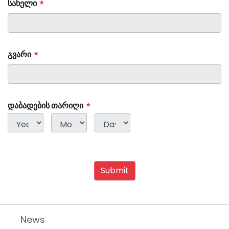
ᲡᲐᲮᲔᲚᲘ
ᲒᲕᲐᲠᲘ
ᲓᲐᲑᲐᲓᲔᲑᲘᲡ ᲗᲐᲠᲘᲦᲘ
YEAR
MONTH
DAY
News