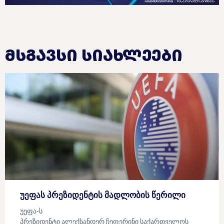
ᲛᲡᲒᲐᲕᲡᲘ ᲡᲘᲐᲮᲚᲔᲔᲑᲘ
უეფას პრეზიდენტის მადლობის წერილი
უეფა-ს
პრეზიდენტი ალექსანდერ ჩეფერინი საქართველოს