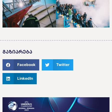
ᲒᲐᲖᲘᲐᲠᲔᲑᲐ
Facebook
Twitter
LinkedIn