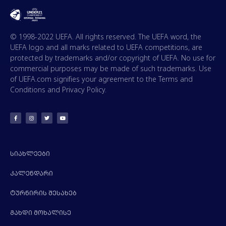
© 1998-2022 UEFA. All rights reserved. The UEFA word, the
UEFA logo and all marks related to UEFA competitions, are
protected by trademarks and/or copyright of UEFA. No use for
commercial purposes may be made of such trademarks. Use
of UEFA.com signifies your agreement to the Terms and
Conditions and Privacy Policy.
ᲡᲘᲐᲮᲚᲔᲔᲑᲘ
ᲙᲐᲚᲔᲜᲓᲐᲠᲘ
ᲢᲣᲠᲜᲘᲠᲘᲡ ᲨᲔᲡᲐᲮᲔᲑ
ᲒᲐᲮᲓᲘ ᲛᲝᲮᲐᲚᲘᲡᲔ