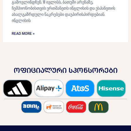
გამოვლინდნენ. 8 ივლისს, ბათუმი არენაზე,
ჩემპიონობისთვის ერთმანეთს ინგლისის და ესპანეთის
ახალგაზრდული ნაკრებები დაუპირისპირდებიან.
ინგლისის
READ MORE »
ᲝᲤᲘᲪᲘᲐᲚᲣᲠᲘ ᲡᲞᲝᲜᲡᲝᲠᲔᲑᲘ